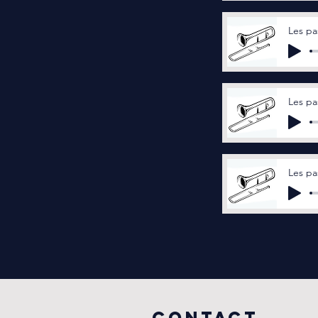
Les pa
Les pas
Les pa
COntact