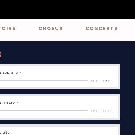
toire
CHOEUR
Concerts
s
s soprano
00:00 / 05:08
s mezzo
00:00 / 05:09
s alto