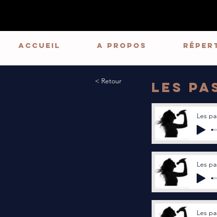
ACCUEIL
A PROPOS
Réper
< Retour
Les pa
Les pa
Les pa
Les pa