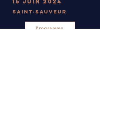
15 juin 2024
Saint-Sauveur
Programme
Vidéos
COntact
choeur.confidence@gmail.com