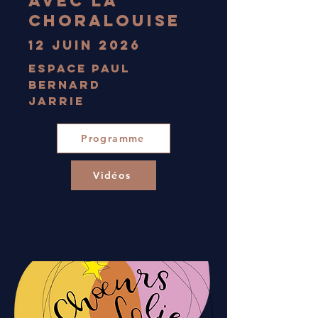
avec la
Choralouise
12 juin 2026
Espace Paul
Bernard
Jarrie
Programme
Vidéos