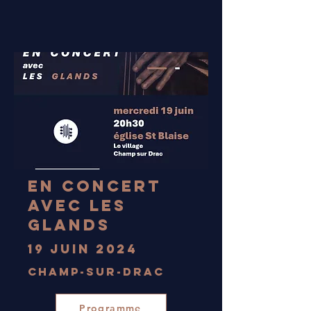
En concert
avec les
Glands
19 juin 2024
Champ-sur-Drac
Programme