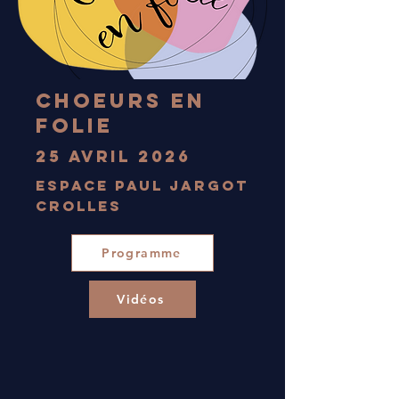
Choeurs en
Folie
25 avril 2026
Espace Paul Jargot
Crolles
Programme
Vidéos