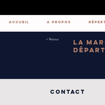
ACCUEIL
A PROPOS
Réper
< Retour
La Mar
Dépar
COntact