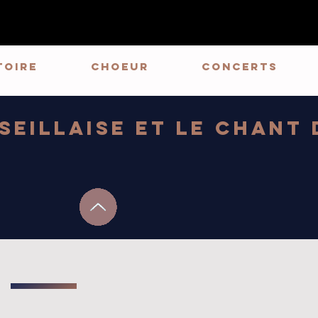
toire
CHOEUR
Concerts
seillaise et le Chant 
t